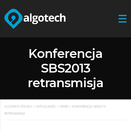
Konferencja
SBS2013
retransmisja
ALGOTECH POLSKA
>
AKTUALNOŚCI
>
NEWS
>
KONFERENCJA SBS2013
RETRANSMISJA