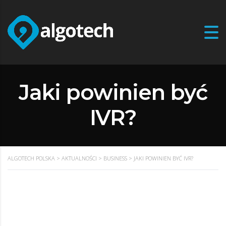
Jaki powinien być
IVR?
ALGOTECH POLSKA
>
AKTUALNOŚCI
>
BUSINESS
>
JAKI POWINIEN BYĆ IVR?