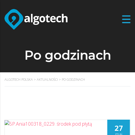
Po godzinach
ALGOTECH POLSKA
>
AKTUALNOŚCI
>
PO GODZINACH
27
maj